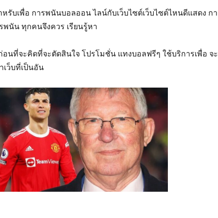
หรับเพื่อ การพนันบอลออน ไลน์กับเว็บไซต์เว็บไซต์ไหนดีแสดง ก
ารพนัน ทุกคนจึงควร เรียนรู้หา
บ ก่อนที่จะคิดที่จะตัดสินใจ โปรโมชั่น แทงบอลฟรีๆ ใช้บริการเพื่อ จะ
เว็บที่เป็นอัน