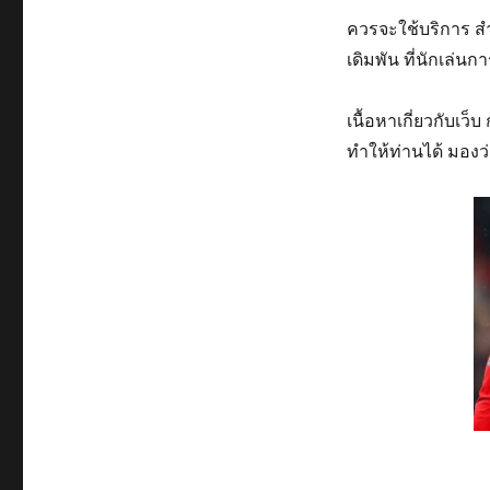
ควรจะใช้บริการ สำ
เดิมพัน ที่นักเล่นก
เนื้อหาเกี่ยวกับเว็
ทำให้ท่านได้ มองว่า