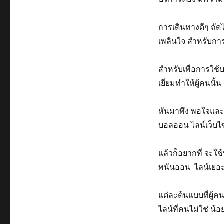
การเดินทางดีๆ ถัดไ
เพลินใจ สำหรับการ
สำหรับเพื่อการใช้บ
เยี่ยมทำให้ผู้คนนั้น
หันมาพึง พอใจและ
บอลออน ไลน์เว็บไ
แล้วก็อยากที่ จะใ
พนันออน ไลน์เย
แต่ละต้นแบบที่ผู้
ไลน์ที่คนไม่ใช่ น้