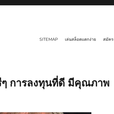
SITEMAP
เล่นสล็อตแตกง่าย
สมัคร
ๆ การลงทุนที่ดี มีคุณภาพ