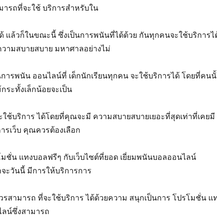
มารถที่จะใช้ บริการสำหรับใน
แล้วก็ในขณะนี้ ซึ่งเป็นการพนันที่ได้ด้วย กันทุกคนจะใช้บริการได
ี ความสบายสบาย มหาศาลอย่างไม่
ารพนัน ออนไลน์ที่ เด็กนักเรียนทุกคน จะใช้บริการได้ โดยที่คนนั
ม้กระทั้งเล็กน้อยจะเป็น
ใช้บริการ ได้โดยที่คุณจะมี ความสบายสบายเยอะที่สุดเท่าที่เคยมี
รเว็บ คุณควรต้องเลือก
โมชั่น แทงบอลฟรีๆ กับเว็บไซต์ที่ยอด เยี่ยมพนันบอลออนไลน์
่าจะวันนี้ มีการให้บริการการ
วรสามารถ ที่จะใช้บริการ ได้ด้วยความ สนุกเป็นการ โปรโมชั่น แ
ลน์ซึ่งสามารถ