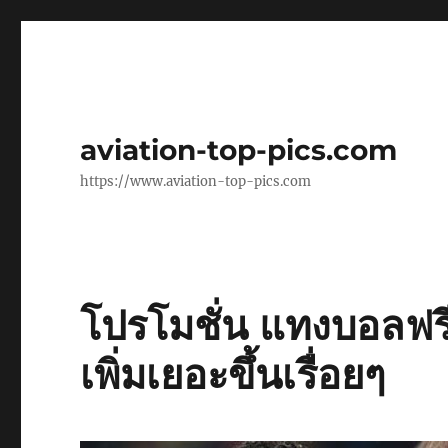
aviation-top-pics.com
https://www.aviation-top-pics.com
โปรโมชั่น แทงบอลฟรี
เพิ่มเยอะขึ้นเรื่อยๆ