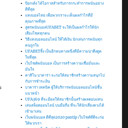
ป๊อกเด้ง ได้โอกาสสำหรับการกระทำการพนันอย่าง
ดีที่สุด
แทงบอลไทย เพื่อพวกเราจะเห็นผลกำไรที่มี
คุณภาพที่สุด
สูตรพนันบอลUFABET จะให้เป็นผลกำไรให้นัก
เสี่ยงโชคทุกคน
วิธีแทงบอลออนไลน์ ให้ได้เงิน นักเล่นการพนันทุก
คนถูกใจ
UFABETลิ้ง เป็นอีกหนทางหนึ่งที่มีความน่าดึงดูด
ใจที่สุด
เว็บไซต์พนันบอล เป็นการสร้างความเชื่อมั่นและ
มั่นใจ
คาสิโน บาคาร่า จะก่อให้สมาชิกสร้างความสนุกไป
กับการชำระเงิน
ร
บาคาร่า เทคนิค ผู้ให้บริการพนันบอลออนไลน์ชั้น
แนวหน้า
UFA369 ที่จะมีผลให้สมาชิกนั้นสร้างผลตอบแทน
เล่นสล็อตออนไลน์ บนมือถือ ที่จะให้นักเสี่ยงดวงได้
เข้ามาเล่น
เว็บพนันบอล ดีที่สุด2020 pantip เว็บไซต์ที่ดีจะก่อ
ให้พวกเรา