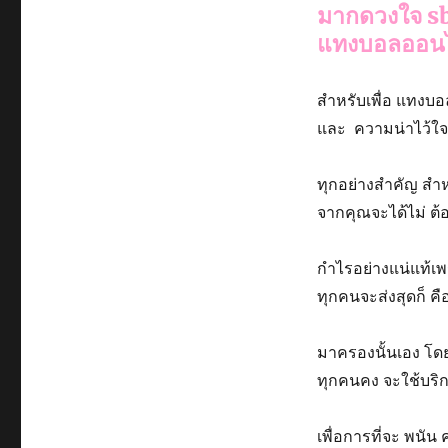
มากดวงใจ sb
แทงบอลออนไ
สำหรับเพื่อ แทงบอ
และ ความน่าไว้ใ
ทุกอย่างสำคัญ สำห
จากคุณจะได้ไม่ ต้
กำไรอย่างแน่แท้เพ
ทุกคนจะส่งสุดก็ คื
มาครองนั้นเอง โดยท
ทุกคนคง จะใช้บริกา
เพื่อการที่จะ พนัน