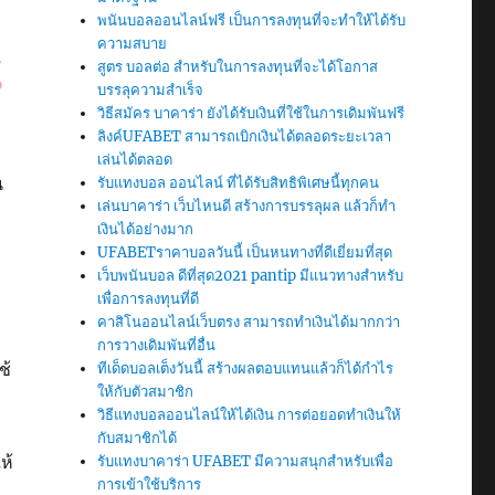
พนันบอลออนไลน์ฟรี เป็นการลงทุนที่จะทำให้ได้รับ
ความสบาย
สูตร บอลต่อ สำหรับในการลงทุนที่จะได้โอกาส
์
บรรลุความสำเร็จ
วิธีสมัคร บาคาร่า ยังได้รับเงินที่ใช้ในการเดิมพันฟรี
ลิงค์UFABET สามารถเบิกเงินได้ตลอดระยะเวลา
เล่นได้ตลอด
น
รับแทงบอล ออนไลน์ ที่ได้รับสิทธิพิเศษนี้ทุกคน
เล่นบาคาร่า เว็บไหนดี สร้างการบรรลุผล แล้วก็ทำ
เงินได้อย่างมาก
UFABETราคาบอลวันนี้ เป็นหนทางที่ดีเยี่ยมที่สุด
เว็บพนันบอล ดีที่สุด2021 pantip มีแนวทางสำหรับ
เพื่อการลงทุนที่ดี
คาสิโนออนไลน์เว็บตรง สามารถทำเงินได้มากกว่า
การวางเดิมพันที่อื่น
ช้
ทีเด็ดบอลเต็งวันนี้ สร้างผลตอบแทนแล้วก็ได้กำไร
ให้กับตัวสมาชิก
วิธีแทงบอลออนไลน์ให้ได้เงิน การต่อยอดทำเงินให้
กับสมาชิกได้
ห้
รับแทงบาคาร่า UFABET มีความสนุกสำหรับเพื่อ
การเข้าใช้บริการ