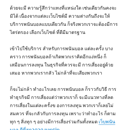
ด้วยจะมี ความรู้สึกว่าแทงที่แหน่งใด เช่นเดียวกันคงจะ
มิได้ เนื่องจากแต่ละเว็บไซต์มี ความต่างกันถึงจะให้
บริการพนันบอลแบบเดียวกัน ก็จริงพวกเราจะต้องมีการ
ไตร่ตรอง เลือกเว็บไซต์ ที่ดีมีมาตรฐาน
เข้าไปใช้บริการ สำหรับการพนันบอล แต่ละครั้ง บาง
คราว การพนันบอลถ้าเกิดพวกเราคิดอีกแง่หนึ่ง ก็
เสมือนการลงทุน ในธุรกิจที่ควรจะมี การเสี่ยงอยู่ด้วย
เสมอ หากพวกเรากลัว ไม่กล้าที่จะเสียงพวกเรา
ก็จะไม่กล้า ทำอะไรเลย การพนันบอล ก็ราวกับวิธี การ
ทำธุรกิจมี การเสี่ยงแต่ว่าพวกเราก็ จะมีแนวทางที่ลด
การเสี่ยงในแต่ละครั้งข องการลงทุน พวกเราก็เลยไม่
สมควร ที่จะกลัวกับการลงทุน เพราะว่าทำอะไร ก็ตาม
ทุก ๆ สิ่งทุก ๆ อย่างมีการเสี่ยงร่วมกันทั้งหมด
เว็บพนัน
บอล ดีที่สุด2020 pantip