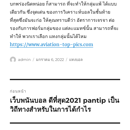
บกพร่องนิดหน่อย ก็สามารถ ที่จะทำให้กลุ่มแพ้ ได้แบบ
เดียวกัน ซึ่งจุดเด่น ของการวิเคราะห์บอลในชั้นท้าย
ที่สุดซึ่งมันจะก่อ ให้คุณทราบดีว่า อัตราการเจรจา ต่อ
รองกับการฟอร์มกลุ่มของ แต่ละแมทซ์นั้น สามารถที่จะ
ทำให้ พวกเราเลือก แทงกลุ่มนั้นได้ไหม
https://www.aviation-top-pics.com
ผู้
เขียน
หมวด
admin
มกราคม 6, 2022
แทงบอล
เขียน
เมื่อ
หมู่
เมนู
ก่อนหน้า
นำทาง
เว็บพนันบอล ดีที่สุด2021 pantip เป็น
เรื่อง
ก่อน
วิถีทางสำหรับในการได้กำไร
เรื่อง
หน้า: