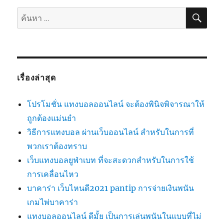
ค้นห
ค้นหา:
เรื่องล่าสุด
โปรโมชั่น แทงบอลออนไลน์ จะต้องพินิจพิจารณาให้
ถูกต้องแม่นยำ
วิธีการแทงบอล ผ่านเว็บออนไลน์ สำหรับในการที่
พวกเราต้องทราบ
เว็บแทงบอลยูฟ่าเบท ที่จะสะดวกสำหรับในการใช้
การเคลื่อนไหว
บาคาร่า เว็บไหนดี2021 pantip การจ่ายเงินพนัน
เกมไพ่บาคาร่า
แทงบอลออนไลน์ ดีมั้ย เป็นการเล่นพนันในแบบที่ไม่