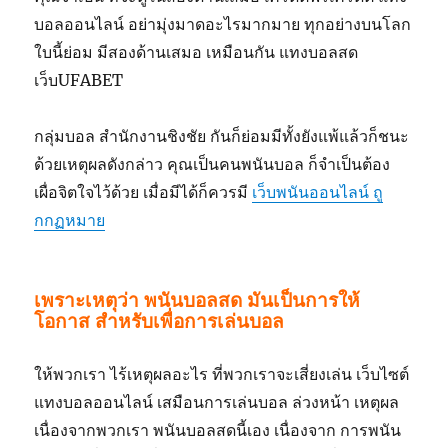
บอลออนไลน์ อย่ามุ่งมาดอะไรมากมาย ทุกอย่างบนโลก
ใบนี้ย่อม มีสองด้านเสมอ เหมือนกัน แทงบอลสด
เว็บUFABET
กลุ่มบอล สำนักงานชิงชัย กันก็ย่อมมีทั้งยังแพ้แล้วก็ชนะ
ด้วยเหตุผลดังกล่าว คุณเป็นคนพนันบอล ก็จำเป็นต้อง
เผื่อจิตใจไว้ด้วย เมื่อมีได้ก็ควรมี
เว็บพนันออนไลน์ ถู
กกฏหมาย
เพราะเหตุว่า พนันบอลสด มันเป็นการให้
โอกาส สำหรับเพื่อการเล่นบอล
ให้พวกเรา ไร้เหตุผลอะไร ที่พวกเราจะเสี่ยงเล่น เว็บไซต์
แทงบอลออนไลน์ เสมือนการเล่นบอล ล่วงหน้า เหตุผล
เนื่องจากพวกเรา พนันบอลสดนี้เอง เนื่องจาก การพนัน