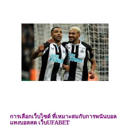
การเลือกเว็บไซต์ ที่เหมาะสมกับการพนันบอล
แทงบอลสด เว็บUFABET