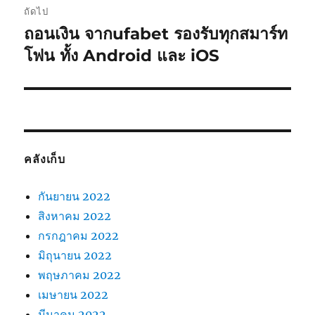
ถัดไป
ถอนเงิน จากufabet รองรับทุกสมาร์ท
เรื่อง
ต่อ
โฟน ทั้ง Android และ iOS
ไป:
คลังเก็บ
กันยายน 2022
สิงหาคม 2022
กรกฎาคม 2022
มิถุนายน 2022
พฤษภาคม 2022
เมษายน 2022
มีนาคม 2022