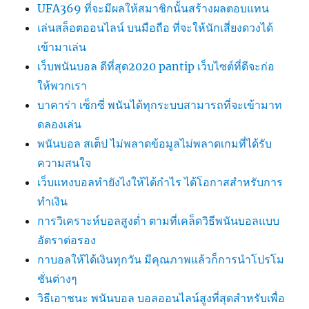
UFA369 ที่จะมีผลให้สมาชิกนั้นสร้างผลตอบแทน
เล่นสล็อตออนไลน์ บนมือถือ ที่จะให้นักเสี่ยงดวงได้
เข้ามาเล่น
เว็บพนันบอล ดีที่สุด2020 pantip เว็บไซต์ที่ดีจะก่อ
ให้พวกเรา
บาคาร่า เซ็กซี่ พนันได้ทุกระบบสามารถที่จะเข้ามาท
ดลองเล่น
พนันบอล สเต็ป ไม่พลาดข้อมูลไม่พลาดเกมที่ได้รับ
ความสนใจ
เว็บแทงบอลทำยังไงให้ได้กำไร ได้โอกาสสำหรับการ
ทำเงิน
การวิเคราะห์บอลสูงต่ำ ตามที่เคล็ดวิธีพนันบอลแบบ
อัตราต่อรอง
กาบอลให้ได้เงินทุกวัน มีคุณภาพแล้วก็การนำโปรโม
ชั่นต่างๆ
วิธีเอาชนะ พนันบอล บอลออนไลน์สูงที่สุดสำหรับเพื่อ