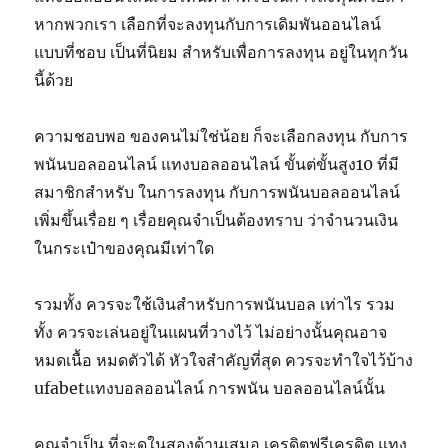
หากพวกเรา เลือกที่จะลงทุนกับการเดิมพันออนไลน์
แบบที่ชอบ เป็นที่นิยม สำหรับเพื่อการลงทุน อยู่ในทุกวัน
นี้ด้วย
ความชอบพอ ของคนไม่ใช่น้อย ก็จะเลือกลงทุน กับการ
พนันบอลออนไลน์ แทงบอลออนไลน์ ขั้นต่ขั้นสูง10 ที่มี
สมาชิกสำหรับ ในการลงทุน กับการพนันบอลออนไลน์
เพิ่มขึ้นเรื่อย ๆ เรื่อยคุณจำเป็นต้องทราบ ว่าจำนวนเงิน
ในกระเป๋าของคุณมีเท่าใด
รวมทั้ง ควรจะใช้เงินสำหรับการพนันบอล เท่าไร รวม
ทั้ง ควรจะเล่นอยู่ในแผนที่วางไว้ ไม่อย่างนั้นคุณอาจ
หมดเนื้อ หมดตัวได้ หัวใจสำคัญที่สุด ควรจะทำใจไว้บ้าง
ufabetแทงบอลออนไลน์ การพนัน บอลออนไลน์นั้น
คุณจำเป็น ที่จะดูในสองด้านเสมอ เครดิตฟรีเครดิต แทง