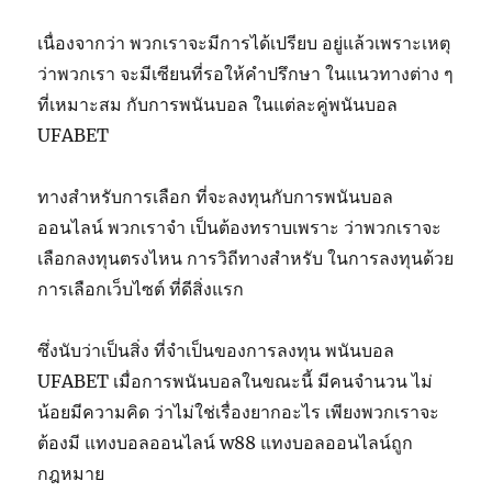
เนื่องจากว่า พวกเราจะมีการได้เปรียบ อยู่แล้วเพราะเหตุ
ว่าพวกเรา จะมีเซียนที่รอให้คำปรึกษา ในแนวทางต่าง ๆ
ที่เหมาะสม กับการพนันบอล ในแต่ละคู่พนันบอล
UFABET
ทางสำหรับการเลือก ที่จะลงทุนกับการพนันบอล
ออนไลน์ พวกเราจำ เป็นต้องทราบเพราะ ว่าพวกเราจะ
เลือกลงทุนตรงไหน การวิถีทางสำหรับ ในการลงทุนด้วย
การเลือกเว็บไซต์ ที่ดีสิ่งแรก
ซึ่งนับว่าเป็นสิ่ง ที่จำเป็นของการลงทุน พนันบอล
UFABET เมื่อการพนันบอลในขณะนี้ มีคนจำนวน ไม่
น้อยมีความคิด ว่าไม่ใช่เรื่องยากอะไร เพียงพวกเราจะ
ต้องมี แทงบอลออนไลน์ w88 แทงบอลออนไลน์ถูก
กฎหมาย