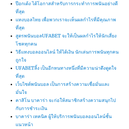
ป๊อกเด้ง ได้โอกาสสำหรับการกระทำการพนันอย่างดี
ที่สุด
แทงบอลไทย เพื่อพวกเราจะเห็นผลกำไรที่มีคุณภาพ
ที่สุด
สูตรพนันบอลUFABET จะให้เป็นผลกำไรให้นักเสี่ยง
โชคทุกคน
วิธีแทงบอลออนไลน์ ให้ได้เงิน นักเล่นการพนันทุกคน
ถูกใจ
UFABETลิ้ง เป็นอีกหนทางหนึ่งที่มีความน่าดึงดูดใจ
ที่สุด
เว็บไซต์พนันบอล เป็นการสร้างความเชื่อมั่นและ
มั่นใจ
คาสิโน บาคาร่า จะก่อให้สมาชิกสร้างความสนุกไป
กับการชำระเงิน
บาคาร่า เทคนิค ผู้ให้บริการพนันบอลออนไลน์ชั้น
แนวหน้า