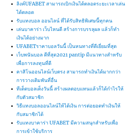
ลิงค์UFABET สามารถเบิกเงินได้ตลอดระยะเวลาเล่น
ได้ตลอด
รับแทงบอล ออนไลน์ ที่ได้รับสิทธิพิเศษนี้ทุกคน
เล่นบาคาร่า เว็บไหนดี สร้างการบรรลุผล แล้วก็ทำ
เงินได้อย่างมาก
UFABETราคาบอลวันนี้ เป็นหนทางที่ดีเยี่ยมที่สุด
เว็บพนันบอล ดีที่สุด2021 pantip มีแนวทางสำหรับ
เพื่อการลงทุนที่ดี
คาสิโนออนไลน์เว็บตรง สามารถทำเงินได้มากกว่า
การวางเดิมพันที่อื่น
ทีเด็ดบอลเต็งวันนี้ สร้างผลตอบแทนแล้วก็ได้กำไรให้
กับตัวสมาชิก
วิธีแทงบอลออนไลน์ให้ได้เงิน การต่อยอดทำเงินให้
กับสมาชิกได้
รับแทงบาคาร่า UFABET มีความสนุกสำหรับเพื่อ
การเข้าใช้บริการ