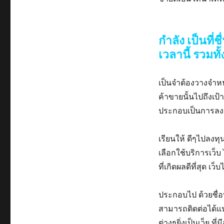
กำลัง เป็นที
เวลานี้ รวมทั้ง
เป็นจำต้องวางจำหน
ค้าขายนั้นไปถึงเป้
ประกอบเป็นการลง ทุ
เรียนให้ ดีๆไปลงทุน
เลือกใช้บริการเว็บ 
ที่เกิดผลดีที่สุด เว
ประกอบไป ด้วยชื่อที
สามารถติดต่อได้แน
ต่างๆยิ่งเป็นเว็ย ท