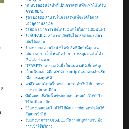
พนันบอลออนไลน์ฟรี เป็นการลงทุนที่จะทำให้ได้รับ
ความสบาย
สูตร บอลต่อ สำหรับในการลงทุนที่จะได้โอกาส
บรรลุความสำเร็จ
วิธีสมัคร บาคาร่า ยังได้รับเงินที่ใช้ในการเดิมพันฟรี
ลิงค์UFABET สามารถเบิกเงินได้ตลอดระยะเวลา
เล่นได้ตลอด
ก
รับแทงบอล ออนไลน์ ที่ได้รับสิทธิพิเศษนี้ทุกคน
เล่นบาคาร่า เว็บไหนดี สร้างการบรรลุผล แล้วก็ทำ
เงินได้อย่างมาก
UFABETราคาบอลวันนี้ เป็นหนทางที่ดีเยี่ยมที่สุด
เว็บพนันบอล ดีที่สุด2021 pantip มีแนวทางสำหรับ
เพื่อการลงทุนที่ดี
คาสิโนออนไลน์เว็บตรง สามารถทำเงินได้มากกว่า
าง
การวางเดิมพันที่อื่น
ทีเด็ดบอลเต็งวันนี้ สร้างผลตอบแทนแล้วก็ได้กำไร
ให้กับตัวสมาชิก
วิธีแทงบอลออนไลน์ให้ได้เงิน การต่อยอดทำเงินให้
ก
กับสมาชิกได้
รับแทงบาคาร่า UFABET มีความสนุกสำหรับเพื่อ
การเข้าใช้บริการ