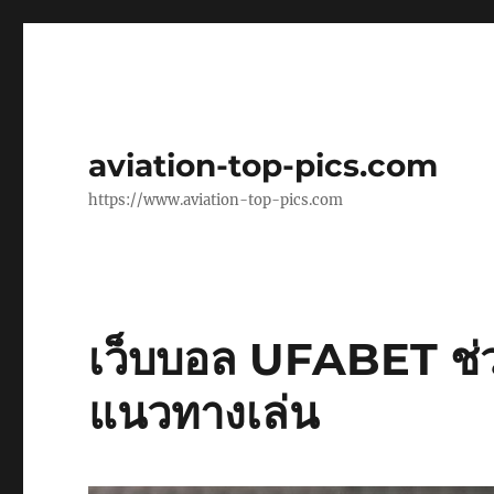
aviation-top-pics.com
https://www.aviation-top-pics.com
เว็บบอล UFABET ช่ว
แนวทางเล่น