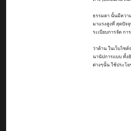
ธรรมดา นั้นมีความห
มาแรงสูงที่ สุดปัจจ
ระเบียบการจัด การ
ว่าด้าน ในเว็บไซต์
นานัปการแบบ ทั้งยั
ต่างๆนั้น ใช้ประโ