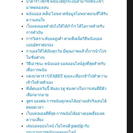
บาคาร่า เซ็กซี่ พนันได้ทุกระบบสามารถที่จะเข้า
มาทดลองเล่น
พนันบอล สเต็ป ไม่พลาดข้อมูลไม่พลาดเกมที่ได้รับ
ความสนใจ
เว็บแทงบอลทำยังไงให้ได้กำไร ได้โอกาสสำหรับ
การทำเงิน
การวิเคราะห์บอลสูงต่ำ ตามที่เคล็ดวิธีพนันบอล
แบบอัตราต่อรอง
กาบอลให้ได้เงินทุกวัน มีคุณภาพแล้วก็การนำโปร
โมชั่นต่างๆ
วิธีเอาชนะ พนันบอล บอลออนไลน์สูงที่สุดสำหรับ
เพื่อการพนัน
แทงบาคาร่า UFABET คุณจะเลือกเข้าไปทำความ
เข้าใจด้วยตัวเอง
ทีเด็ดบอลวันนี้ ฟันธง 1คู่ ช่องทางในการเล่นที่มีตัว
เลือกมากมาย
สูตร บอลต่อ การพนันทุกคนได้อย่างแท้จริงเล่นได้
ตลอดเวลา
เว็บแทงบอลดีที่สุด การพนันได้อย่างยอดเยี่ยมลด
ร
ความเสี่ยง
เล่นบอลออนไลน์ เว็บไหนดี pantip กับ
กระบวนการพนันบอลออนไลน์