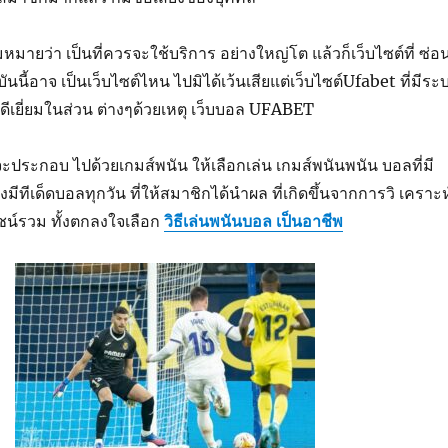
มายว่า เป็นที่ควรจะใช้บริการ อย่างใหญ่โต แล้วก็เว็บไซต์ที่ ซ่อ
ุบันนี้อาจ เป็นเว็บไซต์ไหน ไปมิได้เว้นเสียแต่เว็บไซต์Ufabet ที่มีระ
ดีเยี่ยมในส่วน ต่างๆด้วยเหตุ เว็บบอล UFABET
จะประกอบ ไปด้วยเกมส์พนัน ให้เลือกเล่น เกมส์พนันพนัน บอลที่มี
งมีทีเด็ดบอลทุกวัน ที่ให้สมาชิกได้นำผล ที่เกิดขึ้นจากการวิ เคราะห
ยชน์รวม ทั้งตกลงใจเลือก
วิธีเล่นพนันบอล เป็นอาชีพ