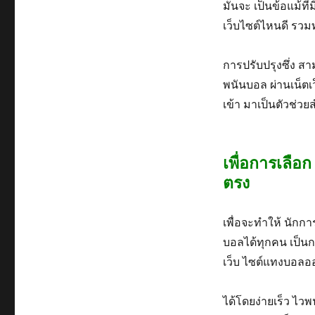
มันจะ เป็นข้อแม้ที
เว็บไซต์ไหนดี รวมทั
การปรับปรุงซึ่ง ส
พนันบอล ผ่านเน็ตเ
เข้า มาเป็นตัวช่วย
เพื่อการเลือก
ตรง
เพื่อจะทำให้ นักก
บอลได้ทุกคน เป็นกา
เว็บ ไซต์แทงบอลอ
ได้โดยง่ายเร็ว ไวพ