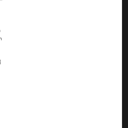
ง
ก
่