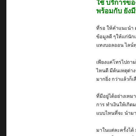
ใช้ บริการขอ
พร้อมกับ ยัง
ที่รอ ให้คำแนะนำ ต
ข้อมูลดี ๆให้แก่น
แทงบอลออน ไลน์ทุ
เพียงแค่โทรไปถามไ
ไหนดี มีต้นเหตุต่างๆ
มากยิ่ง กว่าแล้วก็เ
ที่มีอยู่ได้อย่างเห
การ ทำเงินให้เกิดมา
แบบไหนที่จะ นำมาซ
มาในแต่ละครั้งได้ ม