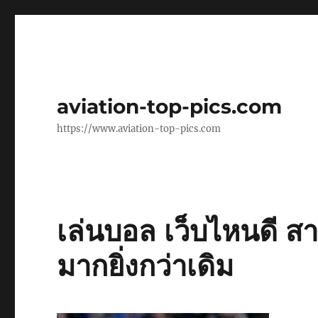
aviation-top-pics.com
https://www.aviation-top-pics.com
เล่นบอล เว็บไหนดี ส
มากยิ่งกว่าเดิม