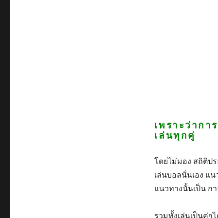
เพราะว่าการ 
เล่นทุกคู่
โดยไม่มอง สถิติปร
เล่นบอลนั่นเอง แ
แนวทางนั้นเป็น กา
รวมทั้งเล่นเป็นคู