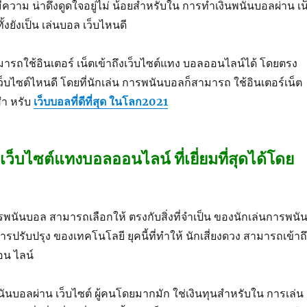
่มีความ น่าดึงดูดใจอยู่ไม่ น้อยสำหรับใน การทำเงินพนันบอลผ่าน เน
้งยังเป็น เล่นบอล เว็บไหนดี
ามารถใช้อินเตอร์ เน็ตเข้าถึงเว็บไซต์แทง บอลออนไลน์ได้ โดยตรง
ว็บไซต์ไหนดี โดยที่นักเล่น การพนันบอลก็สามารถ ใช้อินเตอร์เน็ต
สำ หรับ
เว็บบอลที่ดีที่สุด ในโลก2021
 เว็บไซต์แทงบอลออนไลน์ ที่เยี่ยมที่สุดได้โดย
ารพนันบอล สามารถเลือกให้ ตรงกับสิ่งที่จำเป็น ของนักเล่นการพนั
รปรับปรุง ของเทคโนโลยี ยุคนี้ที่ทำให้ นักเสี่ยงดวง สามารถเข้าถ
อน ไลน์
นันบอลผ่าน เว็บไซต์ ผู้คนโดยมากมัก ใช่เงินทุนสำหรับใน การเล่น