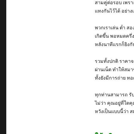
สามคู่ต่อรอบ เพรา
แทงกันไว้ได้ อย่างเ
พวกเราเล่น ต่ำ สอ
เกิดขึ้น พอหมดครึ่
หลังนาทีแรกก็ยิงกัน
รวมทั้งปกติ ราคาจะ
ผ่านเน็ต ทำให้สมา
ทั้งยังมีการถ่าย 
ทุกท่านสามารถ รับด
ไม่ว่า คุณอยู่ที่ใ
หวังเป็นแบบนี้ว่า 