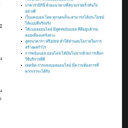
น
บาคาร่าบิกินี่ ด้วยแนวทางที่สบายรวดเร็วทันใจ
อย่างดี
เว็บแทงบอล ไทย ทุกๆคนก็จะสามารถได้ประโยชน์
ได้แบบที่จริงจริง
มี
โต๊ะบอลออนไลน์ มีสูตรพนันบอล ที่ดีอยู่แล้วรอ
็
คอยเพียงแค่จังหวะ
สูตรบาคาร่า ฟรี2019 ทำให้ท่านสบโอกาสในการ
สร้างผลกำไร
การพนันบอล ออนไลน์ ได้เงินไม่ยากด้วยการเลือก
้ง
ใช้บริการที่ดี
เทคนิค การแทงบอลออนไลน์ มีความต้องการที่
พวกเราจะได้รับ
น
อ