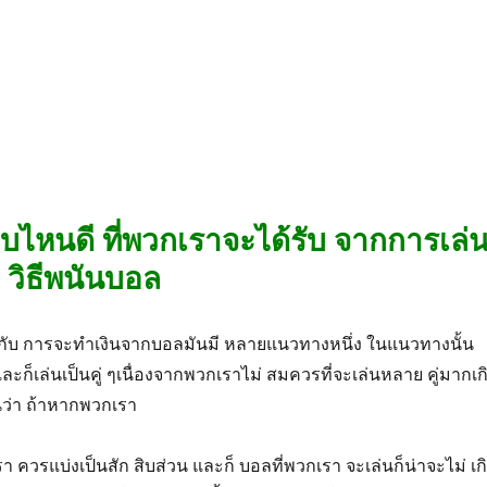
็บไหนดี ที่พวกเราจะได้รับ จากการเล่
 วิธีพนันบอล
กับ การจะทำเงินจากบอลมันมี หลายแนวทางหนึ่ง ในแนวทางนั้น
และก็เล่นเป็นคู่ ๆเนื่องจากพวกเราไม่ สมควรที่จะเล่นหลาย คู่มากเก
นว่า ถ้าหากพวกเรา
รา ควรแบ่งเป็นสัก สิบส่วน และก็ บอลที่พวกเรา จะเล่นก็น่าจะไม่ เก