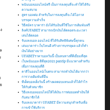
พนันบอลออนไลน์ฟรี เป็นการลงทุนที่จะทำให้ได้รับ
ความสบาย
สูตร บอลต่อ สำหรับในการลงทุนที่จะได้โอกาส
บรรลุความสำเร็จ
วิธีสมัคร บาคาร่า ยังได้รับเงินที่ใช้ในการเดิมพันฟรี
วง
ลิงค์UFABET สามารถเบิกเงินได้ตลอดระยะเวลา
เล่นได้ตลอด
รับแทงบอล ออนไลน์ ที่ได้รับสิทธิพิเศษนี้ทุกคน
เล่นบาคาร่า เว็บไหนดี สร้างการบรรลุผล แล้วก็ทำ
อล
เงินได้อย่างมาก
UFABETราคาบอลวันนี้ เป็นหนทางที่ดีเยี่ยมที่สุด
ม
เว็บพนันบอล ดีที่สุด2021 pantip มีแนวทางสำหรับ
เพื่อการลงทุนที่ดี
คาสิโนออนไลน์เว็บตรง สามารถทำเงินได้มากกว่า
การวางเดิมพันที่อื่น
ย
ทีเด็ดบอลเต็งวันนี้ สร้างผลตอบแทนแล้วก็ได้กำไร
ัย
ให้กับตัวสมาชิก
วิธีแทงบอลออนไลน์ให้ได้เงิน การต่อยอดทำเงินให้
กับสมาชิกได้
รับแทงบาคาร่า UFABET มีความสนุกสำหรับเพื่อ
การเข้าใช้บริการ