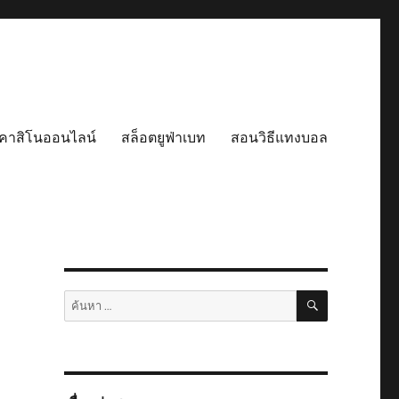
คาสิโนออนไลน์
สล็อตยูฟ่าเบท
สอนวิธีแทงบอล
ค้นหา
ค้นหา: