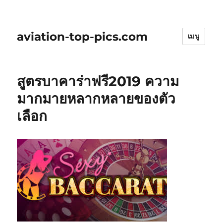
aviation-top-pics.com
เมนู
สูตรบาคาร่าฟรี2019 ความ
มากมายหลากหลายของตัว
เลือก