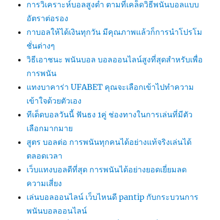
การวิเคราะห์บอลสูงต่ำ ตามที่เคล็ดวิธีพนันบอลแบบ
อัตราต่อรอง
กาบอลให้ได้เงินทุกวัน มีคุณภาพแล้วก็การนำโปรโม
ชั่นต่างๆ
วิธีเอาชนะ พนันบอล บอลออนไลน์สูงที่สุดสำหรับเพื่อ
การพนัน
แทงบาคาร่า UFABET คุณจะเลือกเข้าไปทำความ
เข้าใจด้วยตัวเอง
ทีเด็ดบอลวันนี้ ฟันธง 1คู่ ช่องทางในการเล่นที่มีตัว
เลือกมากมาย
สูตร บอลต่อ การพนันทุกคนได้อย่างแท้จริงเล่นได้
ตลอดเวลา
เว็บแทงบอลดีที่สุด การพนันได้อย่างยอดเยี่ยมลด
ความเสี่ยง
เล่นบอลออนไลน์ เว็บไหนดี pantip กับกระบวนการ
พนันบอลออนไลน์