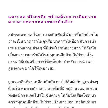
แทงบอล ฟรีเครดิต พร้อมด้วยการเติมความ
มากมายหลากหลายของตัวเลือก
สมัครแทงบอล ในการวางเดิมพันที่ มีมากขึ้นอีกด้วย ไม่
ว่าจะเป็น บาคาร่าไพ่คู่หรือ บาคาร่าไพ่ป๊อก กับการนำ
เสนอ บทความต่าง ๆ ที่มีประโยชน์อย่างมาก ให้กับนัก
เสี่ยงดวง บาคาร่ามือใหม่ ทุกคนอีกด้วย ไม่ว่าจะเป็น
กรรม วิธีเล่นหรือ การใช้เคล็ดลับ สำหรับการนำ เอา
สูตรต่างๆ มาใช้ให้เหมาะสม
ถูกเวลาอีกด้วย เหมือนกันกับ การได้สัมผัสกับ สูตรต่างๆ
ด้านใน หนทางดังกล่าว ข้างต้นที่มี อยู่จำนวนมาก รวม
ทั้งยัง มีการแจกโปรโมชั่นต่างๆ ให้กับนักเสี่ยงโชค บา
คาร่าทุกคนอีกด้วย ไม่ว่าจะเป็นการแจก เครดิตเล่นบา