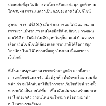
ปลอดภัยที่สูง ไม่มีการคดโกง หรือเผยข้อมูล ลูกค้าท่าน
ใดครับผม เพราะเหตุว่าเป็น กฎของทางเว็บไซต์ไซน์
สูตรบาคาร่าฟรี2019 เมื่อพวกเราชนะ ได้เงินมากมาย
เพราะว่าแม้พวกเรา เล่นโดยมีสติสัมปชัญญะ วางแผน
เล่นให้ดี การันตีว่าไม่มีปัญหาใดๆก็ตามแน่ ถ้าพวกเรา
เลือก เว็บไซต์ไซน์ที่ดีก่อนเล่น พวกเราก็ได้โอกาสถูก
โกงน้อย ไหมได้โอกาสที่จะถูกโกงเลย เนื่องจากว่า
เว็บไซต์
ที่เป็นมาตรฐานสากล เขาจะรักษาลูกค้า มากยิ่งกว่า
การคดโกงเงินนะครับ เพื่อที่ลูกค้า ทั้งยังคนใหม่ รวมทั้ง
หน้าเก่า จะได้กลับมาใช้บริการจากเว็บไซต์ไซน์ รวมทั้ง
หารายได้ เป็นรายได้ที่มากขึ้น เมื่อเล่น ชนะครับผม พวก
เราไม่ต้องกลัว ว่าคนไหน จะโทรมา หรือตามมาทำ
อะไรพวกเราครับผม