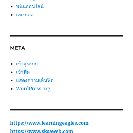
พนันออนไลน์
แทงบอล
META
เข้าสู่ระบบ
เข้าฟีด
แสดงความเห็นฟีด
WordPress.org
https://www.learningeagles.com
https://www.sksaweb.com