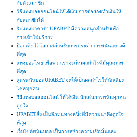
กับตัวสมาชิก
วิธีแทงบอลออนไลน์ให้ได้เงิน การต่อยอดทำเงินให้
กับสมาชิกได้
รับแทงบาคาร่า UFABET มีความสนุกสำหรับเพื่อ
การเข้าใช้บริการ
ป๊อกเด้ง ได้โอกาสสำหรับการกระทำการพนันอย่างดี
ที่สุด
แทงบอลไทย เพื่อพวกเราจะเห็นผลกำไรที่มีคุณภาพ
ที่สุด
สูตรพนันบอลUFABET จะให้เป็นผลกำไรให้นักเสี่ยง
โชคทุกคน
วิธีแทงบอลออนไลน์ ให้ได้เงิน นักเล่นการพนันทุกคน
ถูกใจ
UFABETลิ้ง เป็นอีกหนทางหนึ่งที่มีความน่าดึงดูดใจ
ที่สุด
เว็บไซต์พนันบอล เป็นการสร้างความเชื่อมั่นและ