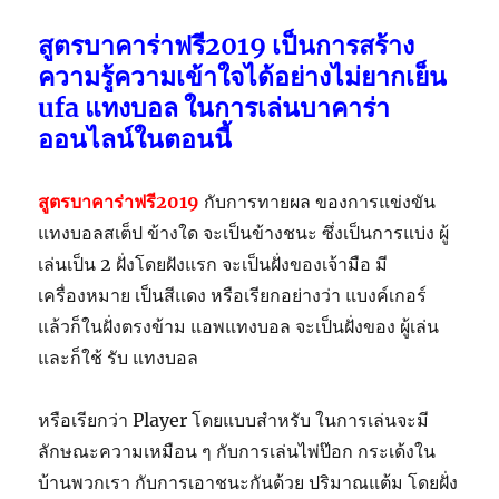
สูตรบาคาร่าฟรี2019 เป็นการสร้าง
ความรู้ความเข้าใจได้อย่างไม่ยากเย็น
ufa แทงบอล ในการเล่นบาคาร่า
ออนไลน์ในตอนนี้
สูตรบาคาร่าฟรี2019
กับการทายผล ของการแข่งขัน
แทงบอลสเต็ป ข้างใด จะเป็นข้างชนะ ซึ่งเป็นการแบ่ง ผู้
เล่นเป็น 2 ฝั่งโดยฝังแรก จะเป็นฝั่งของเจ้ามือ มี
เครื่องหมาย เป็นสีแดง หรือเรียกอย่างว่า แบงค์เกอร์
แล้วก็ในฝั่งตรงข้าม แอพแทงบอล จะเป็นฝั่งของ ผู้เล่น
และก็ใช้ รับ แทงบอล
หรือเรียกว่า Player โดยแบบสำหรับ ในการเล่นจะมี
ลักษณะความเหมือน ๆ กับการเล่นไพ่ป๊อก กระเด้งใน
บ้านพวกเรา กับการเอาชนะกันด้วย ปริมาณแต้ม โดยฝั่ง