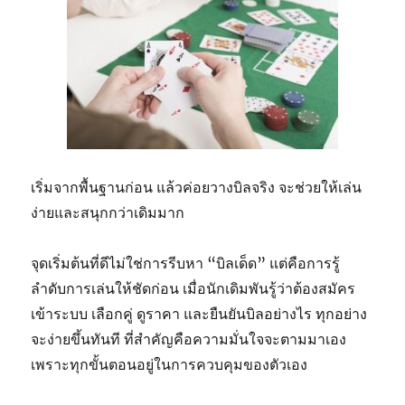
เริ่มจากพื้นฐานก่อน แล้วค่อยวางบิลจริง จะช่วยให้เล่น
ง่ายและสนุกกว่าเดิมมาก
จุดเริ่มต้นที่ดีไม่ใช่การรีบหา “บิลเด็ด” แต่คือการรู้
ลำดับการเล่นให้ชัดก่อน เมื่อนักเดิมพันรู้ว่าต้องสมัคร
เข้าระบบ เลือกคู่ ดูราคา และยืนยันบิลอย่างไร ทุกอย่าง
จะง่ายขึ้นทันที ที่สำคัญคือความมั่นใจจะตามมาเอง
เพราะทุกขั้นตอนอยู่ในการควบคุมของตัวเอง