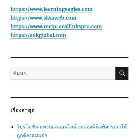
https://www.learningeagles.com
https://www.sksaweb.com
https://www.reciprocallinkspro.com
https://aukglobal.com
ค้นห
ค้นหา:
เรื่องล่าสุด
โปรโมชั่น แทงบอลออนไลน์ จะต้องพินิจพิจารณาให้
ถูกต้องแม่นยำ