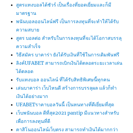
สูตรแทงบอลได้ชัวร์ เป็นเรื่องที่ยอดเยี่ยมและก็มี
มาตรฐาน
พนันบอลออนไลน์ฟรี เป็นการลงทุนที่จะทำให้ได้รับ
ความสบาย
สูตร บอลต่อ สำหรับในการลงทุนที่จะได้โอกาสบรรลุ
ความสำเร็จ
วิธีสมัคร บาคาร่า ยังได้รับเงินที่ใช้ในการเดิมพันฟรี
ลิงค์UFABET สามารถเบิกเงินได้ตลอดระยะเวลาเล่น
ได้ตลอด
รับแทงบอล ออนไลน์ ที่ได้รับสิทธิพิเศษนี้ทุกคน
เล่นบาคาร่า เว็บไหนดี สร้างการบรรลุผล แล้วก็ทำ
เงินได้อย่างมาก
UFABETราคาบอลวันนี้ เป็นหนทางที่ดีเยี่ยมที่สุด
เว็บพนันบอล ดีที่สุด2021 pantip มีแนวทางสำหรับ
เพื่อการลงทุนที่ดี
คาสิโนออนไลน์เว็บตรง สามารถทำเงินได้มากกว่า