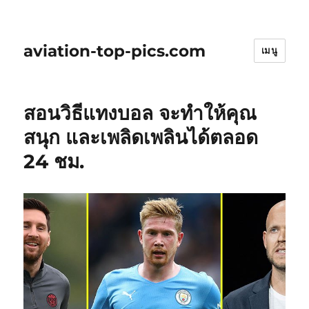
aviation-top-pics.com
เมนู
สอนวิธีแทงบอล จะทำให้คุณ
สนุก และเพลิดเพลินได้ตลอด
24 ชม.