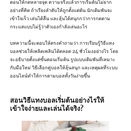
ตอนให้กดหลายจุด ความจริงแล้วการเริ่มต้นไม่ยาก
อย่างที่คิด ถ้าเรียงลำดับให้ถูกตั้งแต่ต้น นักเดิมพันจะ
เข้าใจเร็ว เล่นได้ลื่น และลุ้นได้สนุกกว่าการกดตาม
กระแสแบบไม่รู้ว่าตัวเองกำลังเล่นอะไร
บทความนี้จะตอบให้ตรงคำถามว่า การเรียนรู้วิธีแทง
บอลช่วยให้เพลิดเพลินได้ตลอด 24 ชั่วโมงอย่างไร โดย
จะอธิบายตั้งแต่ขั้นตอนเริ่มต้น รูปแบบเดิมพันที่เหมาะ
กับมือใหม่ วิธีเลือกคู่บอลให้ลุ้นสนุก และเหตุผลที่ระบบ
ออนไลน์ทำให้การตามบอลทั้งวันง่ายขึ้น
สอนวิธีแทงบอลเริ่มต้นอย่างไรให้
เข้าใจง่ายและเล่นได้จริง?