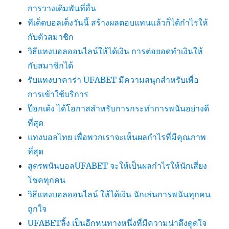
การวางเดิมพันที่อื่น
ทีเด็ดบอลเต็งวันนี้ สร้างผลตอบแทนแล้วก็ได้กำไรให้
กับตัวสมาชิก
วิธีแทงบอลออนไลน์ให้ได้เงิน การต่อยอดทำเงินให้
กับสมาชิกได้
รับแทงบาคาร่า UFABET มีความสนุกสำหรับเพื่อ
การเข้าใช้บริการ
ป๊อกเด้ง ได้โอกาสสำหรับการกระทำการพนันอย่างดี
ที่สุด
แทงบอลไทย เพื่อพวกเราจะเห็นผลกำไรที่มีคุณภาพ
ที่สุด
สูตรพนันบอลUFABET จะให้เป็นผลกำไรให้นักเสี่ยง
โชคทุกคน
วิธีแทงบอลออนไลน์ ให้ได้เงิน นักเล่นการพนันทุกคน
ถูกใจ
UFABETลิ้ง เป็นอีกหนทางหนึ่งที่มีความน่าดึงดูดใจ