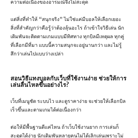
ความต่อเนื่องของอารมณ์จึงไม่สะดุด
แต่สิ่งที่ทำให้ “สนุกจริง” ไม่ใช่แค่มีบอลให้เลือกเยอะ
สิ่งที่สำคัญกว่าคือรู้ว่าต้องลุ้นอะไร ถ้าเข้าใจวิธีเล่น นัก
เดิมพันจะติดตามเกมแบบมีทิศทาง ทุกบิลมีเหตุผล ทุกคู่
ที่เลือกมีที่มา แบบนี้ความสนุกจะอยู่นานกว่า และไม่รู้
สึกว่าเล่นไปแบบว่างเปล่า
สอนวิธีแทงบอลกับเว็บที่ใช้งานง่าย ช่วยให้การ
เล่นลื่นไหลขึ้นอย่างไร?
เว็บที่เมนูชัด ระบบไว และดูราคาง่าย จะช่วยให้เลือกบิล
เร็วขึ้นและตามเกมได้ต่อเนื่องกว่า
ต่อให้มีพื้นฐานดีแค่ไหน ถ้าเว็บใช้งานยาก การเล่นก็
สะดุดได้ง่าย นักเดิมพันหลายคนไม่ได้เลิกเล่นเพราะไม่