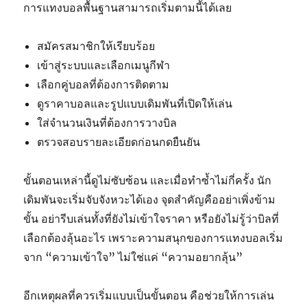
การแทงบอลพื้นฐานสามารถเริ่มตามนี้ได้เลย
สมัครสมาชิกให้เรียบร้อย
เข้าสู่ระบบและเลือกเมนูกีฬา
เลือกคู่บอลที่ต้องการติดตาม
ดูราคาบอลและรูปแบบเดิมพันที่เปิดให้เล่น
ใส่จำนวนเงินที่ต้องการวางบิล
ตรวจสอบรายละเอียดก่อนกดยืนยัน
ขั้นตอนเหล่านี้ดูไม่ซับซ้อน และเมื่อทำซ้ำไม่กี่ครั้ง นัก
เดิมพันจะเริ่มจับจังหวะได้เอง จุดสำคัญคืออย่าเพิ่งข้าม
ขั้น อย่ารีบเล่นทั้งที่ยังไม่เข้าใจราคา หรือยังไม่รู้ว่าบิลที่
เลือกต้องลุ้นอะไร เพราะความสนุกของการแทงบอลเริ่ม
จาก “ความเข้าใจ” ไม่ใช่แค่ “ความอยากลุ้น”
อีกเหตุผลที่ควรเริ่มแบบเป็นขั้นตอน คือช่วยให้การเล่น