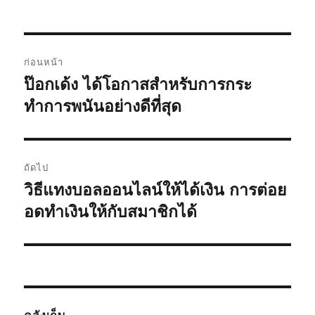
เมนู
ก่อนหน้า
นำทาง
ป๊อกเด้ง ได้โอกาสสำหรับการกระ
เรื่อง
ก่อน
ทำการพนันอย่างดีที่สุด
เรื่อง
หน้า:
ถัดไป
วิธีแทงบอลออนไลน์ให้ได้เงิน การต่อย
เรื่อง
ต่อ
อดทำเงินให้กับสมาชิกได้
ไป: