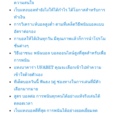
ความสนใจ
เว็บแทงบอลทำยังไงให้ได้กำไร ได้โอกาสสำหรับการ
ทำเงิน
การวิเคราะห์บอลสูงต่ำ ตามที่เคล็ดวิธีพนันบอลแบบ
อัตราต่อรอง
กาบอลให้ได้เงินทุกวัน มีคุณภาพแล้วก็การนำโปรโม
ชั่นต่างๆ
วิธีเอาชนะ พนันบอล บอลออนไลน์สูงที่สุดสำหรับเพื่อ
การพนัน
แทงบาคาร่า UFABET คุณจะเลือกเข้าไปทำความ
เข้าใจด้วยตัวเอง
ทีเด็ดบอลวันนี้ ฟันธง 1คู่ ช่องทางในการเล่นที่มีตัว
เลือกมากมาย
สูตร บอลต่อ การพนันทุกคนได้อย่างแท้จริงเล่นได้
ตลอดเวลา
เว็บแทงบอลดีที่สุด การพนันได้อย่างยอดเยี่ยมลด