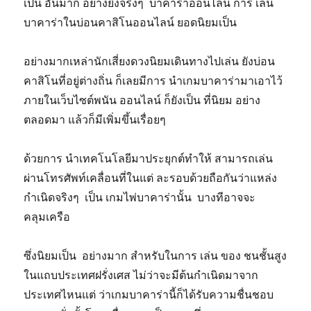
เป็น อันมาก อย่างยิ่งจริงๆ
บาคาร่าออนไลน์ การ เล่น
บาคาร่าในบ่อนคาสิโนออนไลน์ ยอดนิยมเป็น
อย่างมากเหล่านักเสี่ยงดวงนิยมเดินทางไปเล่น ยังบ่อน
คาสิโนที่อยู่ต่างถิ่น ก็เลยมีการ นำเกมบาคาร่ามาเอาไว้
ภายในเว็บไซต์พนัน ออนไลน์ ก็ยังเป็น ที่นิยม อย่าง
ตลอดมา แล้วก็มีเพิ่มขึ้นเรื่อยๆ
ด้วยการ นำเทคโนโลยีมาประยุกต์ทำให้ สามารถเล่น
ผ่านโทรศัพท์เคลื่อนที่ในแต่ ละรอบด้วยถือกันว่าแหล่ง
กำเนิดจริงๆ เป็น เกมไพ่บาคาร่านั้น บางทีอาจจะ
คลุมเครือ
ซึ่งนิยมเป็น อย่างมาก สำหรับในการ เล่น ของ ชนชั้นสูง
ในแถบประเทศฝรั่งเศส ไม่ว่าจะมีต้นกำเนิดมาจาก
ประเทศไหนแต่ ว่าเกมบาคาร่านี้ก็ได้รับความชื่นชอบ