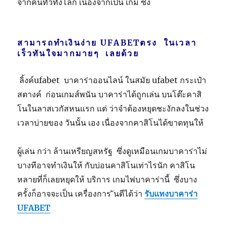
จากคนทั่วทั้งโลก เนื่องจากเป็น เกม ซึ่ง
สามารถทำเงินง่าย UFABETตรง ในเวลา
เร็วทันใจมากมายๆ เลยด้วย
ลิ้งค์ufabet บาคาร่าออนไลน์ ในสมัย ufabet กระเป๋า
สตางค์ ก่อนเกมส์พนัน บาคาร่าได้ถูกเล่น บนโต๊ะคาสิ
โนในลาสเวกัสหนแรก แต่ ว่าจำต้องหยุดชะงักลงในช่วง
เวลาบ่ายของ วันนั้น เอง เนื่องจากคาสิโนได้ขาดทุนให้
ผู้เล่น กว่า ล้านเหรียญสหรัฐ ซึ่งดูเหมือนเกมบาคาร่าไม่
บางทีอาจทำเงินให้ กับบ่อนคาสิโนเท่าไรนัก คาสิโน
หลายที่ก็เลยหยุดให้ บริการ เกมไพ่บาคาร่านี้ ซึ่งบาง
ครั้งก็อาจจะเป็น เครื่องการ ันตีได้ว่า
รับแทงบาคาร่า
UFABET