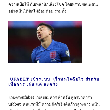
ความเบื่อให้ กับเหล่านักเสี่ยงโชค โดยทราบผลแพ้ชนะ
อย่างเห็นได้ชัดไม่อ้อมค้อม รวมทั้ง
UFABET เข้าระบบ เร็วทันใจฉับไว สำหรับ
เพื่อการ เล่น แต่ ละครั้ง
เว็บตรงufabet ก็เลยสมควร สำหรับ สูตรบาคาร่า
ufabet คนแรกที่มี ความคิดริเริ่มต้นก้าวสู่วงการ พนัน