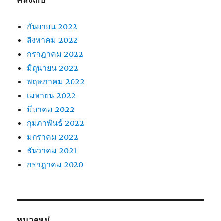
คลังเก็บ
กันยายน 2022
สิงหาคม 2022
กรกฎาคม 2022
มิถุนายน 2022
พฤษภาคม 2022
เมษายน 2022
มีนาคม 2022
กุมภาพันธ์ 2022
มกราคม 2022
ธันวาคม 2021
กรกฎาคม 2020
หมวดหมู่