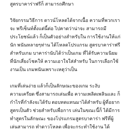
สูตรบาคาร่าฟรีก็ สามารถศึกษา
วิจัยกรรมวิธีการ ดาวน์โหลดได้จากเนื้อ ความที่พวกเรา
จะ พรีเซ็นท์ตั้งแต่นี้ต่อ ไปคาดว่าน่าจะ สามารถมี
ประโยชน์แล้ว ก็เป็นตัวอย่างสำหรับใน การใช้งานให้แก่
นัก พนันหลายๆท่าน ได้โหลดโปรแกรม สูตรบาคาร่าฟรี
สำหรับเกม บาคาร่านับได้ว่าเป็นเกม ที่ได้รับความนิยม
ที่นักเสี่ยงโชคให้ ความเอาใจใส่สำหรับ ในการเลือกใช้
งานเป็น เกมพนันเพราะเหตุว่าเป็น
เกมที่เล่นง่าย แล้วก็เป็นลักษณะของเกม ระงับ
ความเครียด ซึ่งสามารถเล่นเพื่อ ความเพลิดเพลินและ ก็
กำไรที่กำลังจะได้รับ ตอบทดแทนมาได้สำหรับ ผู้ที่อยาก
สูตรเป็นตัว ช่วยสำหรับเพื่อการ เล่นในขณะนี้ก็ ได้มีการ
ทำสูตรในลักษณะ ของโปรแกรมสูตรบาคาร่า ฟรีที่ผู้
เล่นสามารถ ทำดาวโหลด เพื่อจะกระทำใช้งาน ได้