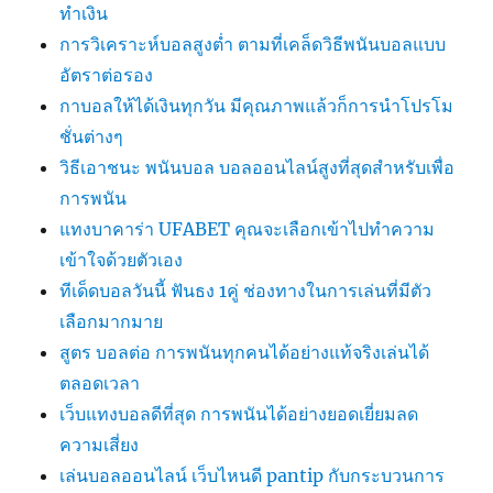
ทำเงิน
การวิเคราะห์บอลสูงต่ำ ตามที่เคล็ดวิธีพนันบอลแบบ
อัตราต่อรอง
กาบอลให้ได้เงินทุกวัน มีคุณภาพแล้วก็การนำโปรโม
ชั่นต่างๆ
วิธีเอาชนะ พนันบอล บอลออนไลน์สูงที่สุดสำหรับเพื่อ
การพนัน
แทงบาคาร่า UFABET คุณจะเลือกเข้าไปทำความ
เข้าใจด้วยตัวเอง
ทีเด็ดบอลวันนี้ ฟันธง 1คู่ ช่องทางในการเล่นที่มีตัว
เลือกมากมาย
สูตร บอลต่อ การพนันทุกคนได้อย่างแท้จริงเล่นได้
ตลอดเวลา
เว็บแทงบอลดีที่สุด การพนันได้อย่างยอดเยี่ยมลด
ความเสี่ยง
เล่นบอลออนไลน์ เว็บไหนดี pantip กับกระบวนการ