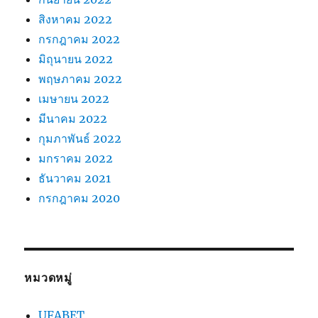
สิงหาคม 2022
กรกฎาคม 2022
มิถุนายน 2022
พฤษภาคม 2022
เมษายน 2022
มีนาคม 2022
กุมภาพันธ์ 2022
มกราคม 2022
ธันวาคม 2021
กรกฎาคม 2020
หมวดหมู่
UFABET