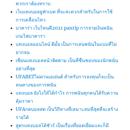
พวกเราต้องทราบ
เว็บแทงบอลยูฟ่าเบท ที่จะสะดวกสำหรับในการใช้
การเคลื่อนไหว
บาคาร่า เว็บไหนดี2021 pantip การจ่ายเงินพนัน
เกมไพ่บาคาร่า
แทงบอลออนไลน์ ดีมั้ย เป็นการเล่นพนันในแบบที่ไม่
ยากจน
เซียนแทงบอลหน้าติดตาม เป็นที่ชื่นชอบของนักพนัน
อย่างที่สุด
UFABETไม่ผ่านเอเย่นต์ สำหรับการลงทุนก็จะเป็น
หนทางของการพนัน
แทงบอล ยังไงให้ได้กำไร การพนันทุกคนได้รับความ
คุ้มราคา
UFAกดบอลสด เป็นวิถีทางที่เหมาะสมที่สุดที่จะสร้าง
รายได้
สูตรแทงบอลได้ชัวร์ เป็นเรื่องที่ยอดเยี่ยมและก็มี