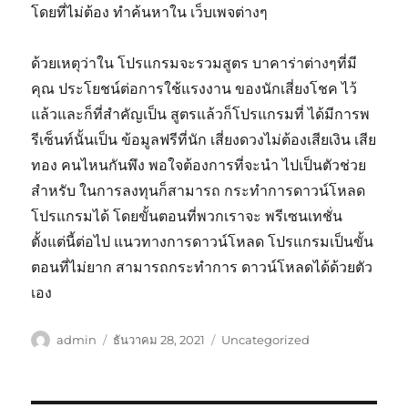
โดยที่ไม่ต้อง ทำค้นหาใน เว็บเพจต่างๆ
ด้วยเหตุว่าใน โปรแกรมจะรวมสูตร บาคาร่าต่างๆที่มี
คุณ ประโยชน์ต่อการใช้แรงงาน ของนักเสี่ยงโชค ไว้
แล้วและก็ที่สำคัญเป็น สูตรแล้วก็โปรแกรมที่ ได้มีการพ
รีเซ็นท์นั้นเป็น ข้อมูลฟรีที่นัก เสี่ยงดวงไม่ต้องเสียเงิน เสีย
ทอง คนไหนกันพึง พอใจต้องการที่จะนำ ไปเป็นตัวช่วย
สำหรับ ในการลงทุนก็สามารถ กระทำการดาวน์โหลด
โปรแกรมได้ โดยขั้นตอนที่พวกเราจะ พรีเซนเทชั่น
ตั้งแต่นี้ต่อไป แนวทางการดาวน์โหลด โปรแกรมเป็นขั้น
ตอนที่ไม่ยาก สามารถกระทำการ ดาวน์โหลดได้ด้วยตัว
เอง
ผู้
เขียน
หมวด
admin
ธันวาคม 28, 2021
Uncategorized
เขียน
เมื่อ
หมู่