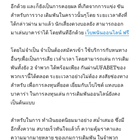
อีกด้วย และก็ยังเป็นการคอยผล ที่เกิดจากการแข่ง ขัน
สำหรับการวาง เดิมพันในคราวนั้นๆโดย ระยะเวลาดังที่
ได้กล่าวผ่าน มาแล้ว นักเสี่ยงดวงบอลยัง สามารถออก
มาเล่นบาคาร่าได้ โดยทันทีอีกด้วย
เว็บพนันออนไลน์ ฟรี
โดยไม่จำเป็น จำเป็นต้องสมัครเข้า ใช้บริการกับหนทาง
อื่นๆเพื่อเป็นการเสีย เวล่ำเวลา โดยสามารถเล่น การเดิม
พันทั้งยัง 2 จำพวก ได้พร้อมเพียง กันผ่านUFABETของ
พวกเรานี้ได้ตลอด ระยะเวลาอย่างไม่ต้อง สงสัยช่องทาง
สำหรับ เพื่อการลงทุนที่ยอด เยี่ยมกับเว็บไซต์ แทงบอล
บาคาร่า ในการลงทุนเล่น การเดิมพันออนไลน์ยังคง
เป็นต้นแบบ
สำหรับในการ ทำเงินยอดนิยมมาอย่าง สม่ำเสมอ ซึ่งมี
อีกทั้งความ สบายเร็วทันใจแล้วก็ ความคุ้มราคาและ
ความมากมายหลาย ของเกมการเดิมพัน ในจำพวก