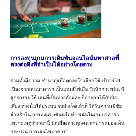
การลงทุนเกมการเดิมพันออนไลน์มหาศาลที่
ตรงต่อสิ่งที่จำเป็นได้อย่างโดยตรง
รวมทั้งมีความ ชำนาญเมื่อตกลงใจ เลือกใช้บริการไป
เนื่องจากเล่นบาคาร่า เป็นเกมส์ไพ่เมื่อ รักนักการพนัน มี
สูตรกรรมวิธี เล่นที่เป็นทางลัดและ ก็อาจก่อให้กับนัก
เสี่ยง ดวงนั้นได้ประสบ ผลสำเร็จแล้วก็ ได้รับความมีชัย
สำหรับใน การลงแข่งขันหรือทำ พนันในเกมบาคาร่า
เพราะเหตุว่าเวลานี้ นักเสี่ยงดวงทุกคน สามารถมองเห็น
กระบวน การเล่นไพ่บาคาร่า