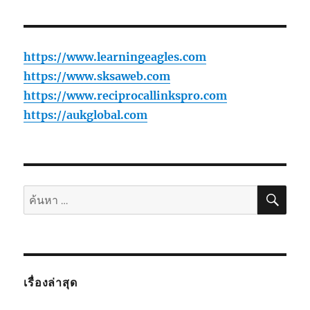
https://www.learningeagles.com
https://www.sksaweb.com
https://www.reciprocallinkspro.com
https://aukglobal.com
ค้นห
ค้นหา:
เรื่องล่าสุด