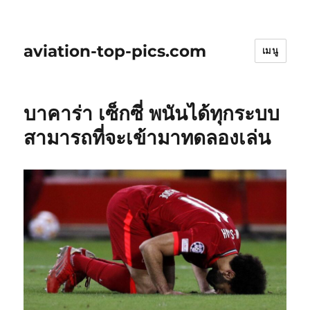
aviation-top-pics.com
เมนู
บาคาร่า เซ็กซี่ พนันได้ทุกระบบ
สามารถที่จะเข้ามาทดลองเล่น