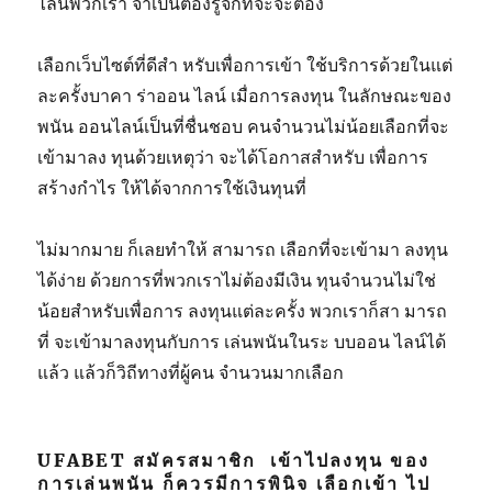
ไลน์พวกเรา จำเป็นต้องรู้จักที่จะจะต้อง
เลือกเว็บไซต์ที่ดีสำ หรับเพื่อการเข้า ใช้บริการด้วยในแต่
ละครั้งบาคา ร่าออน ไลน์ เมื่อการลงทุน ในลักษณะของ
พนัน ออนไลน์เป็นที่ชื่นชอบ คนจำนวนไม่น้อยเลือกที่จะ
เข้ามาลง ทุนด้วยเหตุว่า จะได้โอกาสสำหรับ เพื่อการ
สร้างกำไร ให้ได้จากการใช้เงินทุนที่
ไม่มากมาย ก็เลยทำให้ สามารถ เลือกที่จะเข้ามา ลงทุน
ได้ง่าย ด้วยการที่พวกเราไม่ต้องมีเงิน ทุนจำนวนไม่ใช่
น้อยสำหรับเพื่อการ ลงทุนแต่ละครั้ง พวกเราก็สา มารถ
ที่ จะเข้ามาลงทุนกับการ เล่นพนันในระ บบออน ไลน์ได้
แล้ว แล้วก็วิถีทางที่ผู้คน จำนวนมากเลือก
UFABET สมัครสมาชิก เข้าไปลงทุน ของ
การเล่นพนัน ก็ควรมีการพินิจ เลือกเข้า ไป