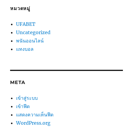
หมวดหมู่
UFABET
Uncategorized
พนันออนไลน์
แทงบอล
META
เข้าสู่ระบบ
เข้าฟีด
แสดงความเห็นฟีด
WordPress.org