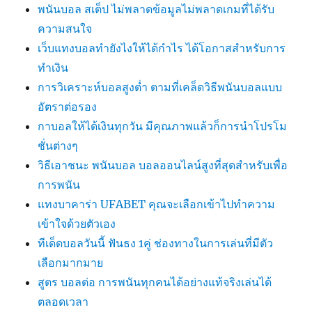
พนันบอล สเต็ป ไม่พลาดข้อมูลไม่พลาดเกมที่ได้รับ
ความสนใจ
เว็บแทงบอลทำยังไงให้ได้กำไร ได้โอกาสสำหรับการ
ทำเงิน
การวิเคราะห์บอลสูงต่ำ ตามที่เคล็ดวิธีพนันบอลแบบ
อัตราต่อรอง
กาบอลให้ได้เงินทุกวัน มีคุณภาพแล้วก็การนำโปรโม
ชั่นต่างๆ
วิธีเอาชนะ พนันบอล บอลออนไลน์สูงที่สุดสำหรับเพื่อ
การพนัน
แทงบาคาร่า UFABET คุณจะเลือกเข้าไปทำความ
เข้าใจด้วยตัวเอง
ทีเด็ดบอลวันนี้ ฟันธง 1คู่ ช่องทางในการเล่นที่มีตัว
เลือกมากมาย
สูตร บอลต่อ การพนันทุกคนได้อย่างแท้จริงเล่นได้
ตลอดเวลา