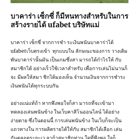
บาคาร่า เซ็กซี่ ก็มีหนทางสำหรับในการ
สร้างรายได้ ufabet บริษัทแม่
บาคาร่า เซ็กซี่ จากการชำ ระเงินพนันบาคาร่าได้
ufabetเว็บตรงเข้า ทุกแบบใน ลักษณะของการ วางเดิม
พันบาคาร่านั้นมัน เป็นเกมซึ่งสา มารถได้กำไรให้ กับ
สมาชิกได้ อย่างเร็วใช้เวลาสำหรับ เพื่อการเล่นไม่นานก็
จะ มีผลให้สมา ชิกได้มองเห็น จำนวนเงินจากการชำระ
เงินพนันได้ทุกระบบกัน
อย่างแน่แท้ถ้า หากพึงพอใจก็สา มารถที่จะเข้ามา
ทดลองเล่นพนันข้าง ในเว็บคาสิโนออนไลน์ ได้อย่าง
ง่ายดาย ซึ่งในตอนนี้ การเล่นพนันข้าง ในเว็บก็จะเป็น
แถวทางใน การผลิตรายได้ให้กับ สมาชิกได้เลือก เล่น
กันตลอดระยะเว ลาถ้าสมาชิกท่าน ใดที่พึงพอ ใจก็