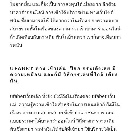
ไม่ยากเย็น และก็ยังเป็น การลงทุนได้เมื่ออยาก อีกด้วย
บาคาร่าออนไลน์ การเข้าใช้บริการผ่าน ทางเว็บไซต์
พนัน ซึ่งสามารถให้ ได้มากกว่าในเรื่อง ของความสบาย
สบายรวมทั้งในเรื่องของความ รวดเร็วบาคาร่าออนไลน์
ถ้าเกิดเทียบกับการเดิม พันในบ้านพวก เราก็อาจเหือนกา
รพนัน
UFABET ทาง เข้าเล่น ป๊อก กระเด้งเลย มี
ความเหมือน และก็มี วิธีการเล่นที่ใกล้ เคียง
กัน
ufabetเว็บหลัก ทั้งยัง ยังมีถึงในเรื่องของ ufabet เว็บ
แม่ ความรู้ความเข้าใจ สำหรับในการเล่นแล้วก็ ยังมีใน
เรื่องของ ความสบายสบาย ที่เข้ามาเอาชนะการ เล่น
แบบธรรมดาได้บาคาร่าออนไลน์ วิถีทางการวาง เดิม
พันซึ่งสามา รถทำเงินให้กับผู้ที่เข้ามา ใช้บริการได้เป็น