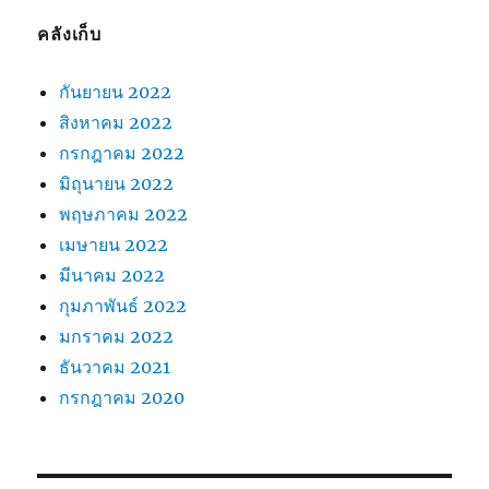
คลังเก็บ
กันยายน 2022
สิงหาคม 2022
กรกฎาคม 2022
มิถุนายน 2022
พฤษภาคม 2022
เมษายน 2022
มีนาคม 2022
กุมภาพันธ์ 2022
มกราคม 2022
ธันวาคม 2021
กรกฎาคม 2020