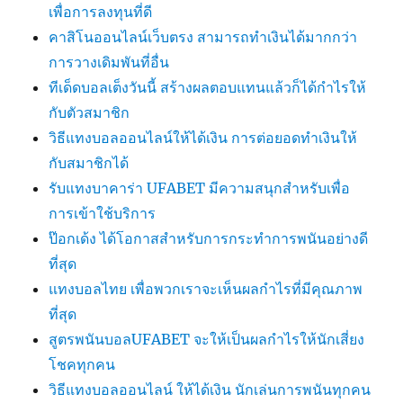
เพื่อการลงทุนที่ดี
คาสิโนออนไลน์เว็บตรง สามารถทำเงินได้มากกว่า
การวางเดิมพันที่อื่น
ทีเด็ดบอลเต็งวันนี้ สร้างผลตอบแทนแล้วก็ได้กำไรให้
กับตัวสมาชิก
วิธีแทงบอลออนไลน์ให้ได้เงิน การต่อยอดทำเงินให้
กับสมาชิกได้
รับแทงบาคาร่า UFABET มีความสนุกสำหรับเพื่อ
การเข้าใช้บริการ
ป๊อกเด้ง ได้โอกาสสำหรับการกระทำการพนันอย่างดี
ที่สุด
แทงบอลไทย เพื่อพวกเราจะเห็นผลกำไรที่มีคุณภาพ
ที่สุด
สูตรพนันบอลUFABET จะให้เป็นผลกำไรให้นักเสี่ยง
โชคทุกคน
วิธีแทงบอลออนไลน์ ให้ได้เงิน นักเล่นการพนันทุกคน