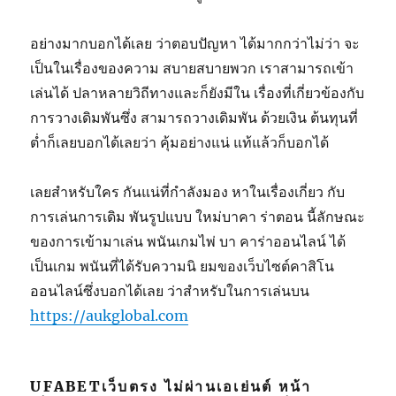
อย่างมากบอกได้เลย ว่าตอบปัญหา ได้มากกว่าไม่ว่า จะ
เป็นในเรื่องของความ สบายสบายพวก เราสามารถเข้า
เล่นได้ ปลาหลายวิถีทางและก็ยังมีใน เรื่องที่เกี่ยวข้องกับ
การวางเดิมพันซึ่ง สามารถวางเดิมพัน ด้วยเงิน ต้นทุนที่
ต่ำก็เลยบอกได้เลยว่า คุ้มอย่างแน่ แท้แล้วก็บอกได้
เลยสำหรับใคร กันแน่ที่กำลังมอง หาในเรื่องเกี่ยว กับ
การเล่นการเดิม พันรูปแบบ ใหม่บาคา ร่าตอน นี้ลักษณะ
ของการเข้ามาเล่น พนันเกมไพ่ บา คาร่าออนไลน์ ได้
เป็นเกม พนันที่ได้รับความนิ ยมของเว็บไซต์คาสิโน
ออนไลน์ซึ่งบอกได้เลย ว่าสำหรับในการเล่นบน
https://aukglobal.com
UFABETเว็บตรง ไม่ผ่านเอเย่นต์ หน้า