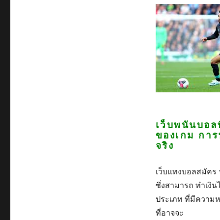
เว็บพนันบอล
ของเกม การพ
จริง
เว็บแทงบอลสมัคร 
ซึ่งสามารถ ทำเงิน
ประเภท ที่มีความห
ที่อาจจะ