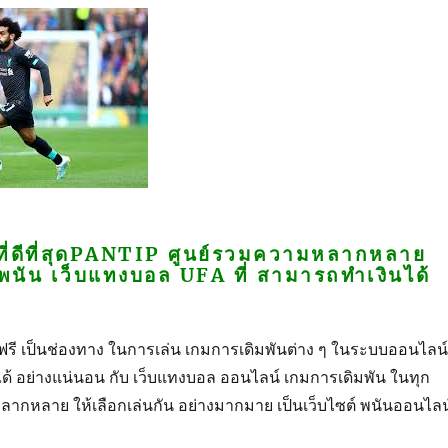
ที่ดีที่สุดPANTIP ศูนย์รวมความหลากหลาย
นัน เว็บแทงบอล UFA ที่ สามารถทำเงินได้
ฟรี เป็นช่องทาง ในการเล่น เกมการเดิมพันต่าง ๆ ในระบบออนไลน์
ได้ อย่างแน่นอน กับ เว็บแทงบอล ออนไลน์ เกมการเดิมพัน ในทุก
ลากหลาย ให้เลือกเล่นกัน อย่างมากมาย เป็นเว็บไซต์ พนันออนไลน