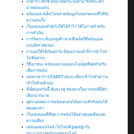
บาคาร่า เซ็กซี่ พนันได้ทุกระบบสามารถที่จะเข้า
มาทดลองเล่น
พนันบอล สเต็ป ไม่พลาดข้อมูลไม่พลาดเกมที่ได้รับ
ห
ความสนใจ
เว็บแทงบอลทำยังไงให้ได้กำไร ได้โอกาสสำหรับ
การทำเงิน
การวิเคราะห์บอลสูงต่ำ ตามที่เคล็ดวิธีพนันบอล
แบบอัตราต่อรอง
กาบอลให้ได้เงินทุกวัน มีคุณภาพแล้วก็การนำโปร
โมชั่นต่างๆ
วิธีเอาชนะ พนันบอล บอลออนไลน์สูงที่สุดสำหรับ
เพื่อการพนัน
แทงบาคาร่า UFABET คุณจะเลือกเข้าไปทำความ
เข้าใจด้วยตัวเอง
ทีเด็ดบอลวันนี้ ฟันธง 1คู่ ช่องทางในการเล่นที่มีตัว
เลือกมากมาย
สูตร บอลต่อ การพนันทุกคนได้อย่างแท้จริงเล่นได้
ตลอดเวลา
เว็บแทงบอลดีที่สุด การพนันได้อย่างยอดเยี่ยมลด
ความเสี่ยง
เล่นบอลออนไลน์ เว็บไหนดี pantip กับ
กระบวนการพนันบอลออนไลน์