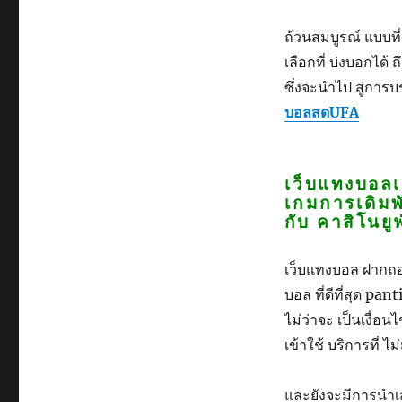
ถ้วนสมบูรณ์ แบบที
เลือกที่ บ่งบอกไ
ซึ่งจะนำไป สู่การบ
บอลสดUFA
เว็บแทงบอลเ
เกมการเดิมพั
กับ คาสิโนยู
เว็บแทงบอล ฝากถอน 
บอล ที่ดีที่สุด pa
ไม่ว่าจะ เป็นเงื่อ
เข้าใช้ บริการที่ ไ
และยังจะมีการนำเสน