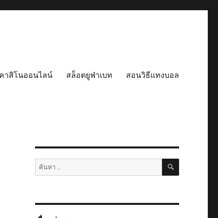
คาสิโนออนไลน์
สล็อตยูฟ่าเบท
สอนวิธีแทงบอล
ค้นหา
ค้นหา: