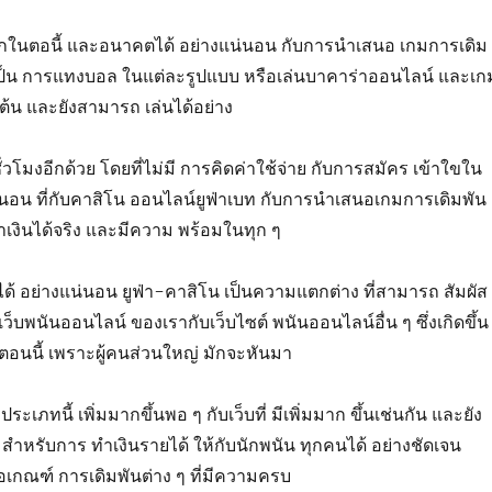
มากในตอนี้ และอนาคตได้ อย่างแน่นอน กับการนำเสนอ เกมการเดิม
ะเป็น การแทงบอล ในแต่ละรูปแบบ หรือเล่นบาคาร่าออนไลน์ และเก
ต้น และยังสามารถ เล่นได้อย่าง
ั่วโมงอีกด้วย โดยที่ไม่มี การคิดค่าใช้จ่าย กับการสมัคร เข้าใขใน
น่นอน ที่กับคาสิโน ออนไลน์ยูฟ่าเบท กับการนำเสนอเกมการเดิมพัน
ทำเงินได้จริง และมีความ พร้อมในทุก ๆ
ได้ อย่างแน่นอน ยูฟ่า-คาสิโน เป็นความแตกต่าง ที่สามารถ สัมผัส
บเว็บพนันออนไลน์ ของเรากับเว็บไซต์ พนันออนไลน์อื่น ๆ ซึ่งเกิดขึ้น
ตอนนี้ เพราะผู้คนส่วนใหญ่ มักจะหันมา
ระเภทนี้ เพิ่มมากขึ้นพอ ๆ กับเว็บที่ มีเพิ่มมาก ขึ้นเช่นกัน และยัง
 สำหรับการ ทำเงินรายได้ ให้กับนักพนัน ทุกคนได้ อย่างชัดเจน
เกณฑ์ การเดิมพันต่าง ๆ ที่มีความครบ