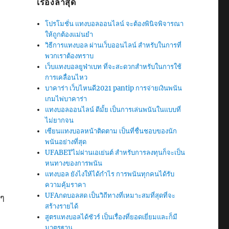
เรื่องล่าสุด
โปรโมชั่น แทงบอลออนไลน์ จะต้องพินิจพิจารณา
ให้ถูกต้องแม่นยำ
วิธีการแทงบอล ผ่านเว็บออนไลน์ สำหรับในการที่
พวกเราต้องทราบ
เว็บแทงบอลยูฟ่าเบท ที่จะสะดวกสำหรับในการใช้
การเคลื่อนไหว
บาคาร่า เว็บไหนดี2021 pantip การจ่ายเงินพนัน
เกมไพ่บาคาร่า
แทงบอลออนไลน์ ดีมั้ย เป็นการเล่นพนันในแบบที่
ไม่ยากจน
เซียนแทงบอลหน้าติดตาม เป็นที่ชื่นชอบของนัก
พนันอย่างที่สุด
UFABETไม่ผ่านเอเย่นต์ สำหรับการลงทุนก็จะเป็น
หนทางของการพนัน
แทงบอล ยังไงให้ได้กำไร การพนันทุกคนได้รับ
ความคุ้มราคา
UFAกดบอลสด เป็นวิถีทางที่เหมาะสมที่สุดที่จะ
งๆ
สร้างรายได้
สูตรแทงบอลได้ชัวร์ เป็นเรื่องที่ยอดเยี่ยมและก็มี
มาตรฐาน