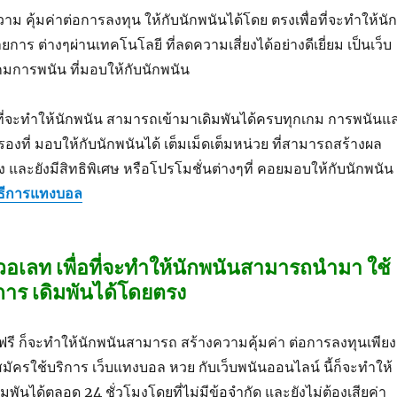
วาม คุ้มค่าต่อการลงทุน ให้กับนักพนันได้โดย ตรงเพื่อที่จะทำให้นัก
ร ต่างๆผ่านเทคโนโลยี ที่ลดความเสี่ยงได้อย่างดีเยี่ยม เป็นเว็บ
เกมการพนัน ที่มอบให้กับนักพนัน
 ที่จะทำให้นักพนัน สามารถเข้ามาเดิมพันได้ครบทุกเกม การพนันแ
รองที่ มอบให้กับนักพนันได้ เต็มเม็ดเต็มหน่วย ที่สามารถสร้างผล
ง และยังมีสิทธิพิเศษ หรือโปรโมชั่นต่างๆที่ คอยมอบให้กับนักพนัน
ิธีการแทงบอล
อเลท เพื่อที่จะทำให้นักพนันสามารถนำมา ใช้
าร เดิมพันได้โดยตรง
รี ก็จะทำให้นักพนันสามารถ สร้างความคุ้มค่า ต่อการลงทุนเพียง
สมัครใช้บริการ เว็บแทงบอล หวย กับเว็บพนันออนไลน์ นี้ก็จะทำให้
พันได้ตลอด 24 ชั่วโมงโดยที่ไม่มีข้อจำกัด และยังไม่ต้องเสียค่า