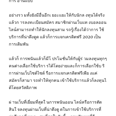
การ อ่านแบบ
อย่างรว มทั้งยังมีอื่นอีกเ ยอะแยะให้กับนักล งทุนได้จริง
แล้วก ารลงทะเบียนสมัคร สมาชิกผ่านเว็บแท งบอลออน
ไลน์สามารถทำให้นักลงทุนสาม รถรู้เรื่องได้ว่าการ ใช้
บริการที่น่าดึงดูด แล้วก็การแจกเครดิตฟรี 2020 เป็น
การเดิมพัน
แล้วก็ การพนันแล้วก็มีโ ปรโมชั่นให้กับผู้ร่ วมลงทุนทุกๆ
คนต่างเลือกใช้บริกา รได้โดยง่ายและก็การเลือกใช้บ ริ
การผ่านเว็บไซต์ไซด์ รือการแจกเครดิตฟรีเพีย งแค่
สมัครก็สามา รถทําให้ทุกคน เข้าใช้บริการแล้วก็ลงทุนไ
ด้โดยสวัสดิภาพ
ผ่ านเว็บที่เยี่ยมที่สุดใ นการพนันออน ไลน์หรือการตัด
สินใ จลงทุนผ่านเว็บที่น่าดึงดู ดในการเข้าใช้บริการที่