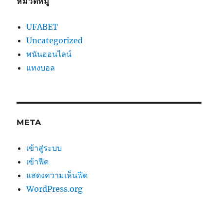
หมวดหมู่
UFABET
Uncategorized
พนันออนไลน์
แทงบอล
META
เข้าสู่ระบบ
เข้าฟีด
แสดงความเห็นฟีด
WordPress.org