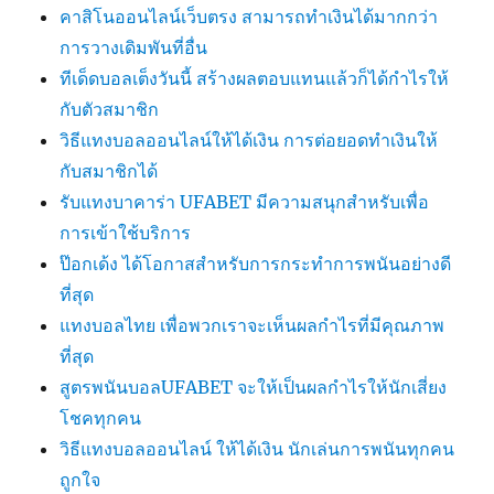
คาสิโนออนไลน์เว็บตรง สามารถทำเงินได้มากกว่า
การวางเดิมพันที่อื่น
ทีเด็ดบอลเต็งวันนี้ สร้างผลตอบแทนแล้วก็ได้กำไรให้
กับตัวสมาชิก
วิธีแทงบอลออนไลน์ให้ได้เงิน การต่อยอดทำเงินให้
กับสมาชิกได้
รับแทงบาคาร่า UFABET มีความสนุกสำหรับเพื่อ
การเข้าใช้บริการ
ป๊อกเด้ง ได้โอกาสสำหรับการกระทำการพนันอย่างดี
ที่สุด
แทงบอลไทย เพื่อพวกเราจะเห็นผลกำไรที่มีคุณภาพ
ที่สุด
สูตรพนันบอลUFABET จะให้เป็นผลกำไรให้นักเสี่ยง
โชคทุกคน
วิธีแทงบอลออนไลน์ ให้ได้เงิน นักเล่นการพนันทุกคน
ถูกใจ