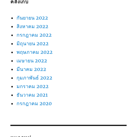
คลังเก็บ
กันยายน 2022
สิงหาคม 2022
กรกฎาคม 2022
มิถุนายน 2022
พฤษภาคม 2022
เมษายน 2022
มีนาคม 2022
กุมภาพันธ์ 2022
มกราคม 2022
ธันวาคม 2021
กรกฎาคม 2020