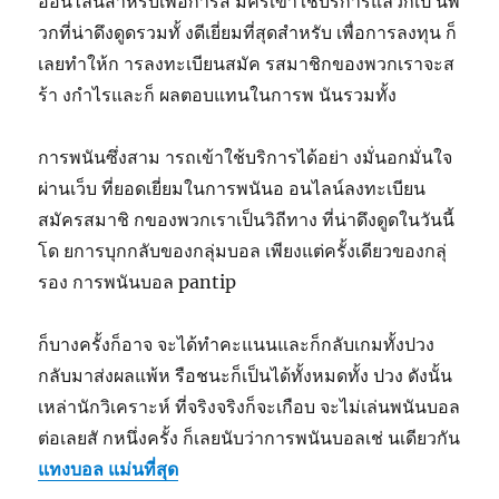
ออนไลน์สำหรับเพื่อการส มัครเข้าใช้บริการแล้วก็เป็ นพ
วกที่น่าดึงดูดรวมทั้ งดีเยี่ยมที่สุดสำหรับ เพื่อการลงทุน ก็
เลยทำให้ก ารลงทะเบียนสมัค รสมาชิกของพวกเราจะส
ร้า งกำไรและก็ ผลตอบแทนในการพ นันรวมทั้ง
การพนันซึ่งสาม ารถเข้าใช้บริการได้อย่า งมั่นอกมั่นใจ
ผ่านเว็บ ที่ยอดเยี่ยมในการพนันอ อนไลน์ลงทะเบียน
สมัครสมาชิ กของพวกเราเป็นวิถีทาง ที่น่าดึงดูดในวันนี้
โด ยการบุกกลับของกลุ่มบอล เพียงแต่ครั้งเดียวของกลุ่
รอง การพนันบอล pantip
ก็บางครั้งก็อาจ จะได้ทำคะแนนและก็กลับเกมทั้งปวง
กลับมาส่งผลแพ้ห รือชนะก็เป็นได้ทั้งหมดทั้ง ปวง ดังนั้น
เหล่านักวิเคราะห์ ที่จริงจริงก็จะเกือบ จะไม่เล่นพนันบอล
ต่อเลยสั กหนึ่งครั้ง ก็เลยนับว่าการพนันบอลเช่ นเดียวกัน
แทงบอล แม่นที่สุด