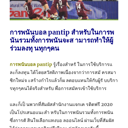
การพนันบอล pantip สำหรับในการพ
นันรวมทั้งการพนันจะส ามารถทำให้ผู้
ร่วมลงทุ นทุกๆคน
การพนันบอล pantip
รู้เรื่องสำหรั ในการใช้บริการแ
ละก็ลงทุน ได้โดยสวัสดิภาพเนื่องจากว่าการสมั ครสมา
ชิกใหม่จ ะสร้างกำไรแล้วก็ผ ลตอบแทนให้กับผู้รั บบริกา
รทุกๆคนได้จริงสำหรับ พื่อการสมัครเข้าใช้บริการ
และก็เป็ นพวกที่สัมผัสสำนักงานแจกเค รดิตฟรี 2020
เป็นโปรเสนอแนะสำ หรับในการพนันรวมทั้งการพนัน
ซึ่งการตั สินใจเลือกแทงบอ ลออนไลน์ ผ่านเว็บที่สัมผัส